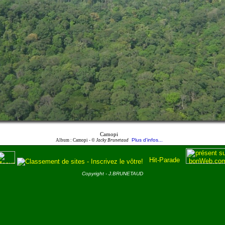
Camopi
Plus d'infos...
Album : Camopi -
© Jacky Brunetaud
Copyright - J.BRUNETAUD