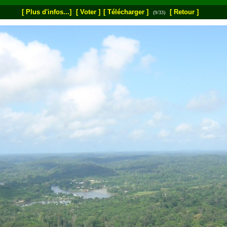
[ Plus d'infos...]
[ Voter ]
[ Télécharger ]
[ Retour ]
(9/33)