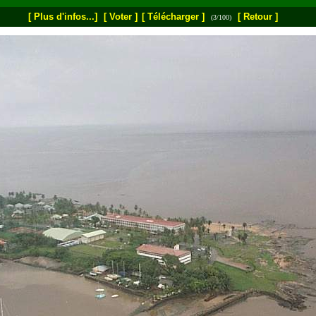
[ Plus d'infos...]
[ Voter ]
[ Télécharger ]
[ Retour ]
(3/100)