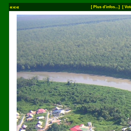
«««
[ Plus d'infos...]
[ Vot