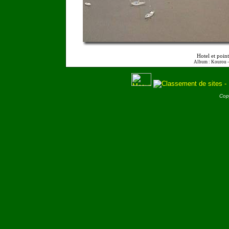
Hotel et poin
Album : Kourou 
Cop