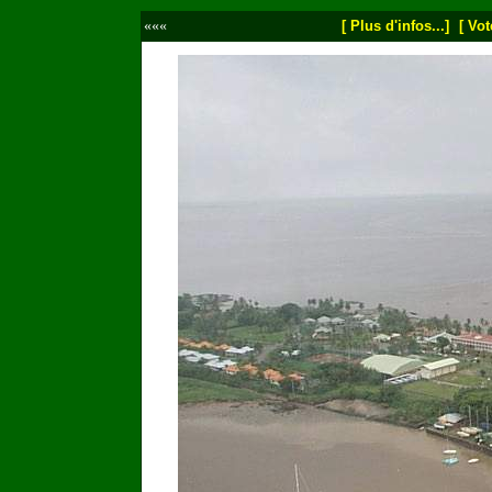
«««
[ Plus d'infos...]
[ Vot