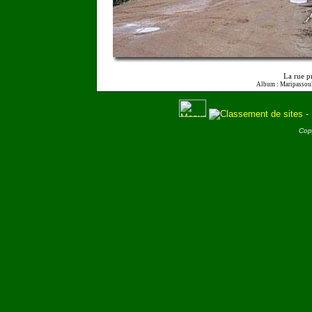
La rue p
Album : Maripassoul
Cop