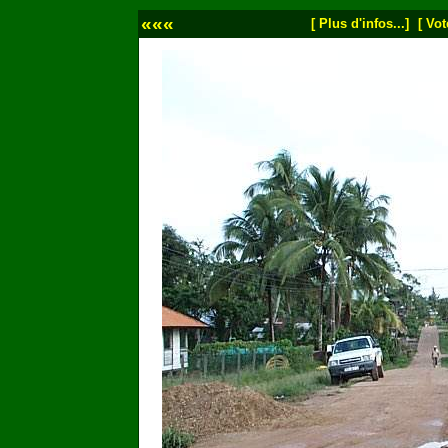
«««
[ Plus d'infos...]
[ Vot