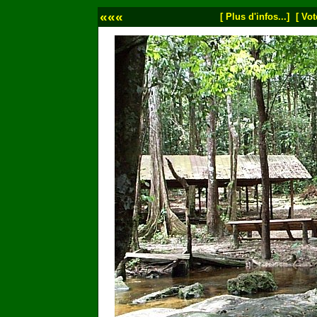
«««
[ Plus d'infos...]
[ Vot