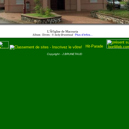
L'Ã©glise de Macouria
Plus d'infos...
Album : Divers -
© Jacky Brunetaud
Copyright - J.BRUNETAUD