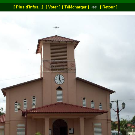
[ Plus d'infos...]
[ Voter ]
[ Télécharger ]
[ Retour ]
(6/9)