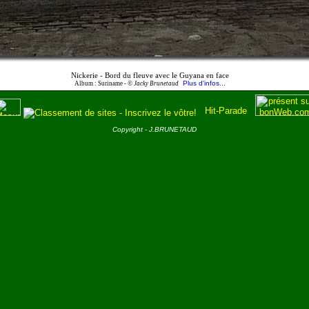
Nickerie - Bord du fleuve avec le Guyana en face
Plus d'infos...
Album : Suriname -
© Jacky Brunetaud
Copyright - J.BRUNETAUD