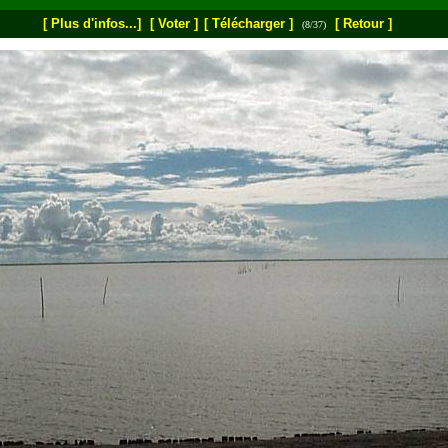
[ Plus d'infos...]
[ Voter ]
[ Télécharger ]
[ Retour ]
(8/37)