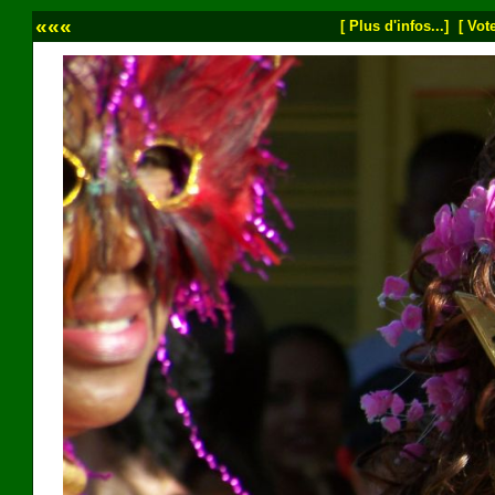
«««
[ Plus d'infos...]
[ Vote