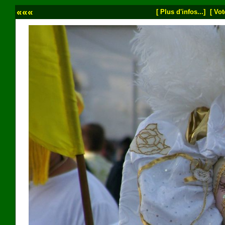
«««
[ Plus d'infos...]
[ Vot