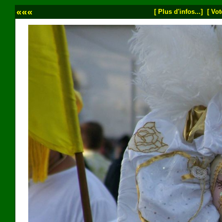
«««
[ Plus d'infos...]
[ Vot