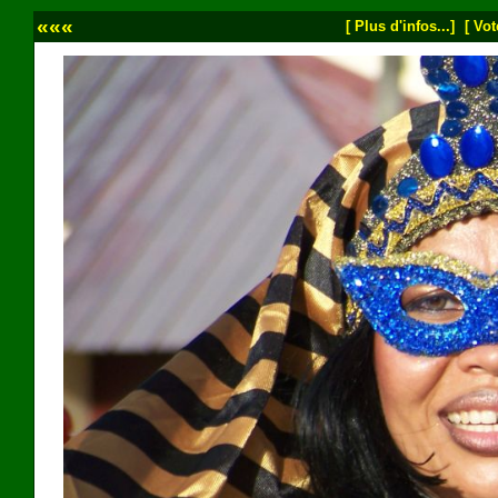
«««
[ Plus d'infos...]
[ Vot