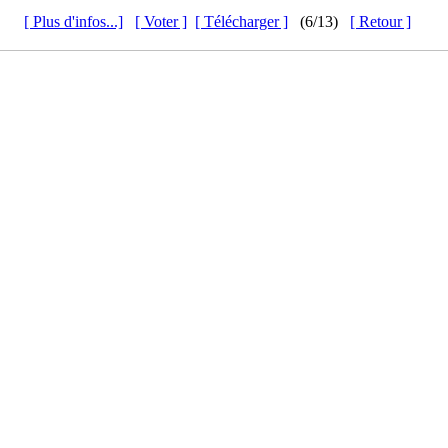
[ Plus d'infos...]
[ Voter ]
[ Télécharger ]
(6/13)
[ Retour ]