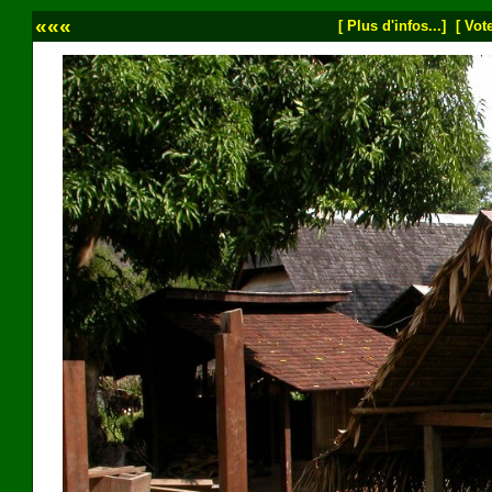
«««
[ Plus d'infos...]
[ Vote