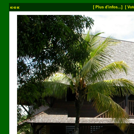
«««
[ Plus d'infos...]
[ Vot