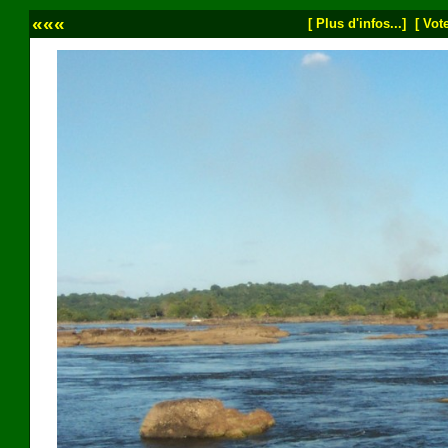
«««
[ Plus d'infos...]
[ Vote