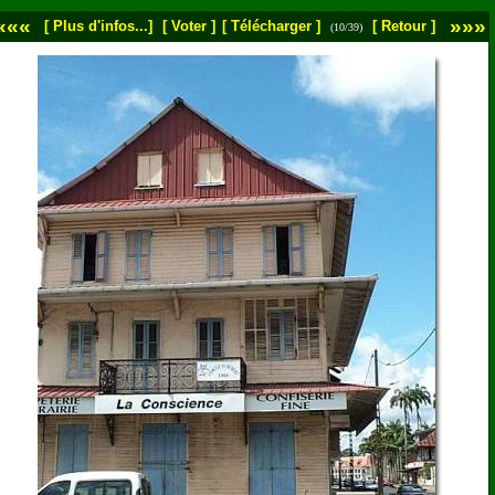
«««
»»»
[ Plus d'infos...]
[ Voter ]
[ Télécharger ]
[ Retour ]
(10/39)