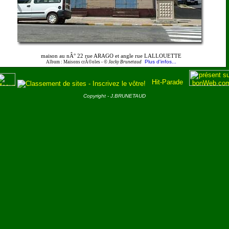
maison au nÂ° 22 rue ARAGO et angle rue LALLOUETTE
Plus d'infos...
Album : Maisons crÃ©oles -
© Jacky Brunetaud
Copyright - J.BRUNETAUD