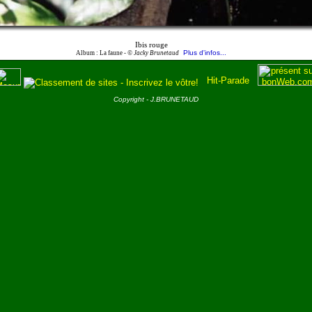
Ibis rouge
Plus d'infos...
Album : La faune -
© Jacky Brunetaud
Copyright - J.BRUNETAUD