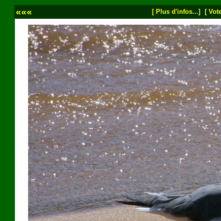
«««
[ Plus d'infos...]
[ Vote