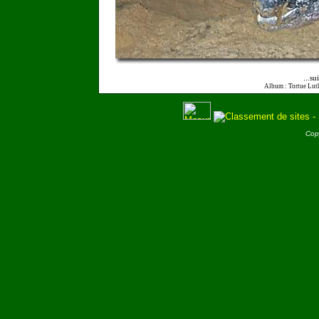
...su
Album : Tortue Lut
Cop