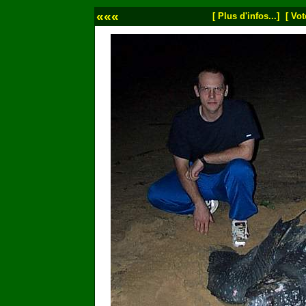
«««
[ Plus d'infos...]
[ Vot