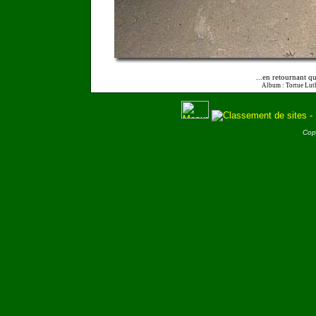
...en retournant q
Album : Tortue Lut
Cop