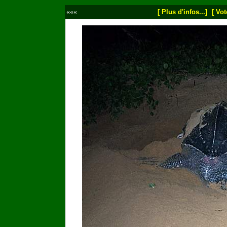
«««
[ Plus d'infos...]
[ Vot