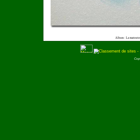
Album : La matouto
Cop