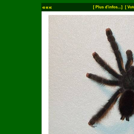
«««
[ Plus d'infos...]
[ Vot