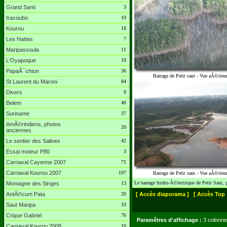
Grand Santi
3
Iracoubo
10
Kourou
18
Les Hattes
7
Maripassoula
11
L'Oyapoque
19
PapaÃ¯chton
36
Barrage de Petit saut - Vue aÃ©rien
St Laurent du Maroni
84
Divers
9
Belem
40
Suriname
37
AmÃ©rindiens, photos
20
anciennes
Le sentier des Salines
42
Essai moteur P80
3
Carnaval Cayenne 2007
71
Carnaval Kourou 2007
197
Barrage de Petit saut - Vue aÃ©rien
Le barrage hydro-Ã©lectrique de Petit Saut,
Montagne des Singes
13
AntÃ©cum Pata
20
[ Accès diaporama ]
[ Accès Top 
Saut Maripa
33
Crique Gabriel
76
Paramêtres d'affichage :
3 colonne
Carnaval Kourou 2008
16