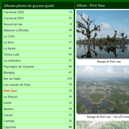
Album : Petit Saut
Albums photos de guyane-guide
Carnaval 2000
73
Carnaval 2001
25
Nouvel an lao
8
Maisons crÃ©oles
39
Le CSG
77
La flore
17
La faune
41
Tortue Luth
44
La matoutou
11
Barrage de Petit saut
Paysages de Guyane
60
Montjoly
47
Iles du Salut
114
Les marais de Kaw
79
Petit Saut
13
Le Maroni
19
Dorlin
12
Apatou
18
Cacao
25
Barrage de Petit saut - Vue aÃ©rien
Camopi
33
Cayenne
88