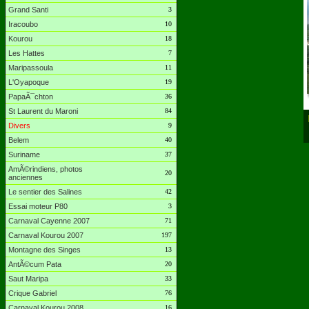
Grand Santi
3
Iracoubo
10
Kourou
18
Les Hattes
7
Maripassoula
11
L'Oyapoque
19
PapaÃ¯chton
36
St Laurent du Maroni
84
Divers
9
Belem
40
Suriname
37
AmÃ©rindiens, photos
20
anciennes
Le sentier des Salines
42
Essai moteur P80
3
Carnaval Cayenne 2007
71
Carnaval Kourou 2007
197
Montagne des Singes
13
AntÃ©cum Pata
20
Saut Maripa
33
Crique Gabriel
76
Carnaval Kourou 2008
16