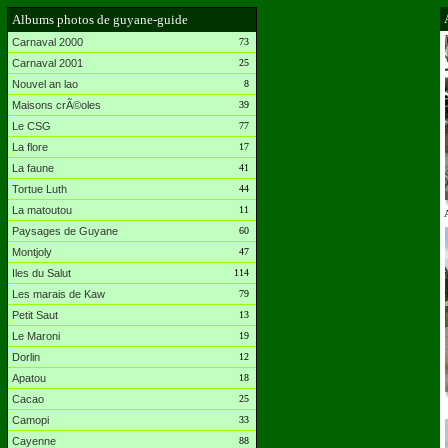
Albums photos de guyane-guide
Carnaval 2000
73
Carnaval 2001
25
Nouvel an lao
8
Maisons crÃ©oles
39
Le CSG
77
La flore
17
La faune
41
Tortue Luth
44
La matoutou
11
A
Paysages de Guyane
60
Montjoly
47
Iles du Salut
114
Les marais de Kaw
79
Petit Saut
13
Le Maroni
19
Dorlin
12
Apatou
18
Cacao
25
Camopi
33
Cayenne
88