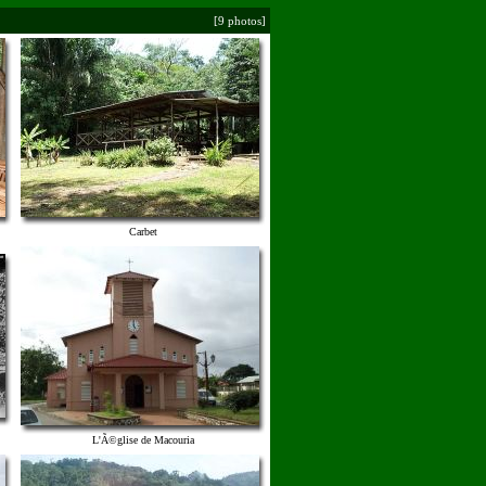
[9 photos]
Carbet
L'Ã©glise de Macouria