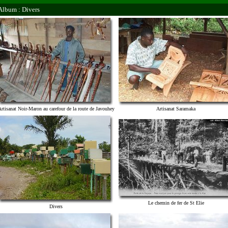
Album : Divers
rtisanat Noir-Maron au carefour de la route de Javouhey
Artisanat Saramaka
Le chemin de fer de St Elie
Divers