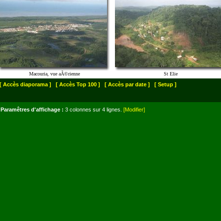
Macouria, vue aÃ©rienne
St Elie
[ Accès diaporama ]
[ Accès Top 100 ]
[ Accès par date ]
[ Setup ]
Paramêtres d'affichage :
3 colonnes sur 4 lignes.
[Modifier]