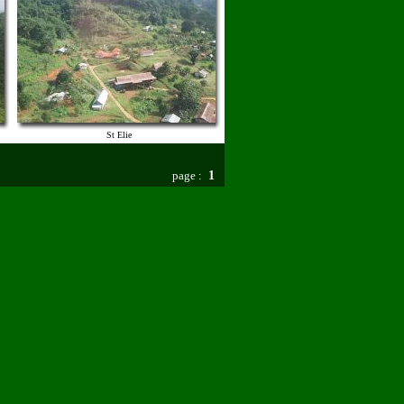
St Elie
page :
1