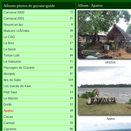
Album : Apatou
Albums photos de guyane-guide
Carnaval 2000
73
Carnaval 2001
25
Nouvel an lao
8
Maisons crÃ©oles
39
Le CSG
77
La flore
17
La faune
41
Tortue Luth
44
La matoutou
11
APATOU
Paysages de Guyane
60
Montjoly
47
Iles du Salut
114
Les marais de Kaw
79
Petit Saut
13
Le Maroni
19
Dorlin
12
Apatou
18
Cacao
25
Apatou
Camopi
33
Cayenne
88