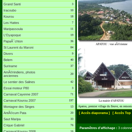
Grand Santi
3
Iracoubo
10
Kourou
18
Les Hattes
7
Maripassoula
11
L'Oyapoque
19
PapaÃ¯chton
36
APATOU : vue aÃ©rienne
St Laurent du Maroni
84
Divers
9
Belem
40
Suriname
37
AmÃ©rindiens, photos
20
anciennes
Le sentier des Salines
42
Essai moteur P80
3
Carnaval Cayenne 2007
71
Carnaval Kourou 2007
197
La mairie d'APATOU
Apatou, premier village du fleuve, en remont
Montagne des Singes
13
AntÃ©cum Pata
20
[ Accès diaporama ]
[ Accès Top 
Saut Maripa
33
Crique Gabriel
76
Paramêtres d'affichage :
3 colonne
Carnaval Kourou 2008
16