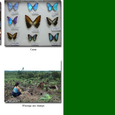
Cacao
H'mongs aux champs