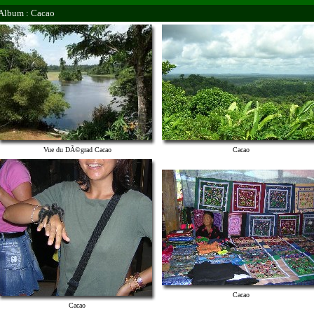
Album : Cacao
Vue du DÃ©grad Cacao
Cacao
Cacao
Cacao