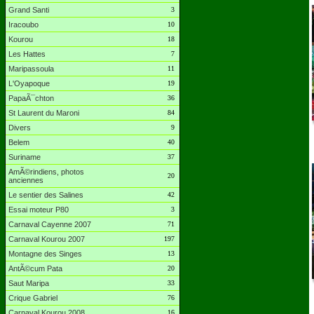
Grand Santi
3
Iracoubo
10
Kourou
18
Les Hattes
7
Maripassoula
11
L'Oyapoque
19
PapaÃ¯chton
36
St Laurent du Maroni
84
Divers
9
Belem
40
Suriname
37
AmÃ©rindiens, photos
20
anciennes
Le sentier des Salines
42
Essai moteur P80
3
Carnaval Cayenne 2007
71
Carnaval Kourou 2007
197
Montagne des Singes
13
AntÃ©cum Pata
20
Saut Maripa
33
Crique Gabriel
76
Carnaval Kourou 2008
16