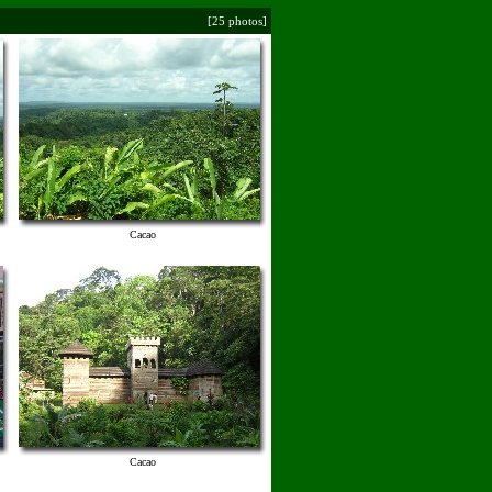
[25 photos]
Cacao
Cacao