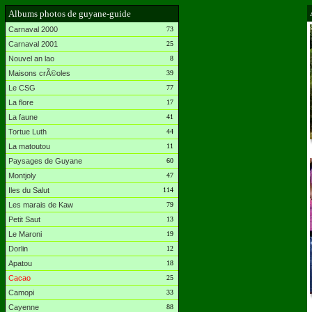
Albums photos de guyane-guide
Carnaval 2000
73
Carnaval 2001
25
Nouvel an lao
8
Maisons crÃ©oles
39
Le CSG
77
La flore
17
La faune
41
Tortue Luth
44
La matoutou
11
Paysages de Guyane
60
Montjoly
47
Iles du Salut
114
Les marais de Kaw
79
Petit Saut
13
Le Maroni
19
Dorlin
12
Apatou
18
Cacao
25
Camopi
33
Cayenne
88