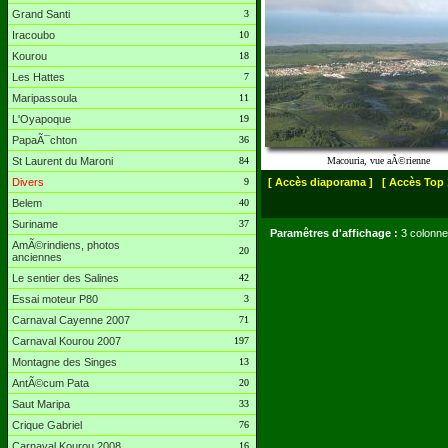
Grand Santi
3
Iracoubo
10
Kourou
18
Les Hattes
7
Maripassoula
11
L'Oyapoque
19
PapaÃ¯chton
36
St Laurent du Maroni
84
Macouria, vue aÃ©rienne
Divers
9
[ Accès diaporama ]
[ Accès Top 
Belem
40
Suriname
37
Paramêtres d'affichage :
3 colonne
AmÃ©rindiens, photos
20
anciennes
Le sentier des Salines
42
Essai moteur P80
3
Carnaval Cayenne 2007
71
Carnaval Kourou 2007
197
Montagne des Singes
13
AntÃ©cum Pata
20
Saut Maripa
33
Crique Gabriel
76
Carnaval Kourou 2008
16