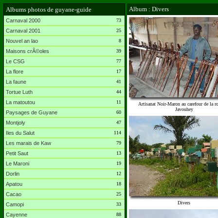
Album : Divers
Albums photos de guyane-guide
Carnaval 2000
73
Carnaval 2001
25
Nouvel an lao
8
Maisons crÃ©oles
39
Le CSG
77
La flore
17
La faune
41
Tortue Luth
44
La matoutou
11
Artisanat Noir-Maron au carefour de la r
Javouhey
Paysages de Guyane
60
Montjoly
47
Iles du Salut
114
Les marais de Kaw
79
Petit Saut
13
Le Maroni
19
Dorlin
12
Apatou
18
Cacao
25
Divers
Camopi
33
Cayenne
88