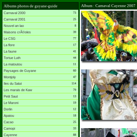
Album : Carnaval Cayenne 2007
Albums photos de guyane-guide
Carnaval 2000
73
Carnaval 2001
25
Nouvel an lao
8
Maisons crÃ©oles
39
Le CSG
77
La flore
17
La faune
41
Tortue Luth
44
La matoutou
11
Paysages de Guyane
60
Montjoly
47
Iles du Salut
114
Les marais de Kaw
79
Petit Saut
13
Le Maroni
19
Dorlin
12
Apatou
18
Cacao
25
Camopi
33
Cayenne
88