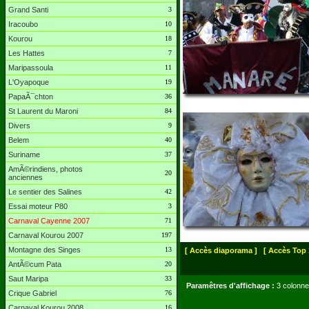
Grand Santi
3
Iracoubo
10
Kourou
18
Les Hattes
7
Maripassoula
11
L'Oyapoque
19
PapaÃ¯chton
36
St Laurent du Maroni
84
Divers
9
Belem
40
Suriname
37
AmÃ©rindiens, photos
20
anciennes
Le sentier des Salines
42
Essai moteur P80
3
Carnaval Cayenne 2007
71
Carnaval Kourou 2007
197
Montagne des Singes
13
[ Accès diaporama ]
[ Accès Top 
AntÃ©cum Pata
20
Saut Maripa
33
Paramêtres d'affichage :
3 colonne
Crique Gabriel
76
Carnaval Kourou 2008
16