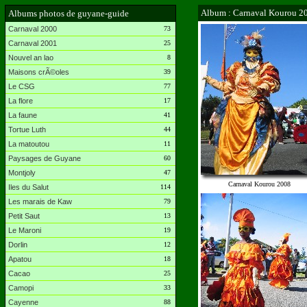
Album : Carnaval Kourou 2
Albums photos de guyane-guide
Carnaval 2000
73
Carnaval 2001
25
Nouvel an lao
8
Maisons crÃ©oles
39
Le CSG
77
La flore
17
La faune
41
Tortue Luth
44
La matoutou
11
Paysages de Guyane
60
Montjoly
47
Carnaval Kourou 2008
Iles du Salut
114
Les marais de Kaw
79
Petit Saut
13
Le Maroni
19
Dorlin
12
Apatou
18
Cacao
25
Camopi
33
Cayenne
88