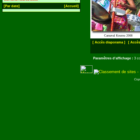
[Par date]
[Accueil]
Carnaval Kourou 2008
[ Accès diaporama ]
[ Accès
Paramêtres d'affichage :
3 co
Cop