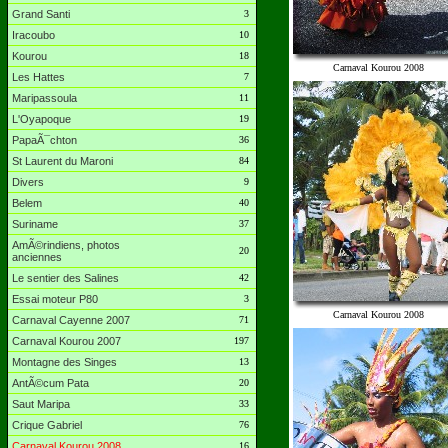
Grand Santi
3
Iracoubo
10
Kourou
18
Carnaval Kourou 2008
Les Hattes
7
Maripassoula
11
L'Oyapoque
19
PapaÃ¯chton
36
St Laurent du Maroni
84
Divers
9
Belem
40
Suriname
37
AmÃ©rindiens, photos
20
anciennes
Le sentier des Salines
42
Essai moteur P80
3
Carnaval Kourou 2008
Carnaval Cayenne 2007
71
Carnaval Kourou 2007
197
Montagne des Singes
13
AntÃ©cum Pata
20
Saut Maripa
33
Crique Gabriel
76
Carnaval Kourou 2008
16