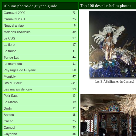
Top 100 des plus belles photos
Albums photos de guyane-guide
Carnaval 2000
73
Carnaval 2001
25
Nouvel an lao
8
Maisons crÃ©oles
39
Le CSG
77
La flore
17
La faune
41
Tortue Luth
44
La matoutou
11
Paysages de Guyane
60
Montjoly
47
Les BrÃ©siliennes du Carnaval
Iles du Salut
114
Les marais de Kaw
79
Petit Saut
13
Le Maroni
19
Dorlin
12
Apatou
18
Cacao
25
Camopi
33
Cayenne
88