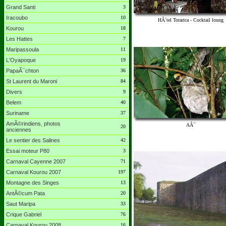
Grand Santi
3
Iracoubo
10
HÃ´tel Torarica - Cocktail loung
Kourou
18
Les Hattes
7
Maripassoula
11
L'Oyapoque
19
PapaÃ¯chton
36
St Laurent du Maroni
84
Divers
9
Belem
40
Suriname
37
AmÃ©rindiens, photos
AÃ¯
20
anciennes
Le sentier des Salines
42
Essai moteur P80
3
Carnaval Cayenne 2007
71
Carnaval Kourou 2007
197
Montagne des Singes
13
AntÃ©cum Pata
20
Saut Maripa
33
Crique Gabriel
76
Carnaval Kourou 2008
16