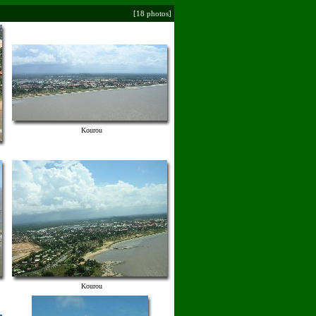
[18 photos]
Kourou
Kourou