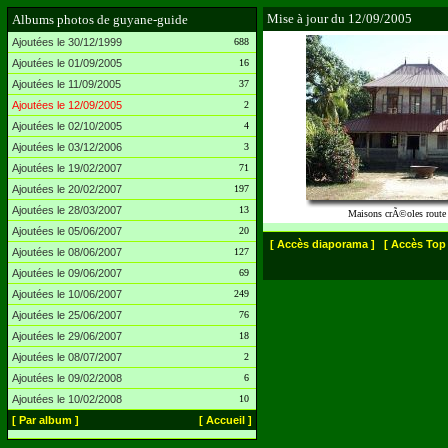
Mise à jour du 12/09/2005
Albums photos de guyane-guide
Ajoutées le 30/12/1999
688
Ajoutées le 01/09/2005
16
Ajoutées le 11/09/2005
37
Ajoutées le 12/09/2005
2
Ajoutées le 02/10/2005
4
Ajoutées le 03/12/2006
3
Ajoutées le 19/02/2007
71
Ajoutées le 20/02/2007
197
Ajoutées le 28/03/2007
13
Maisons crÃ©oles route 
Ajoutées le 05/06/2007
20
[ Accès diaporama ]
[ Accès Top 
Ajoutées le 08/06/2007
127
Ajoutées le 09/06/2007
69
Ajoutées le 10/06/2007
249
Ajoutées le 25/06/2007
76
Ajoutées le 29/06/2007
18
Ajoutées le 08/07/2007
2
Ajoutées le 09/02/2008
6
Ajoutées le 10/02/2008
10
[ Par album ]
[ Accueil ]