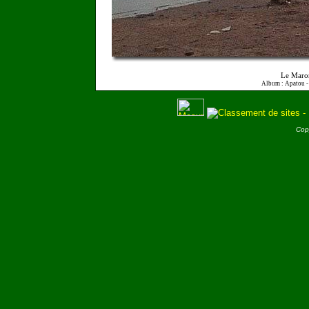
Le Maro
Album : Apatou 
Cop