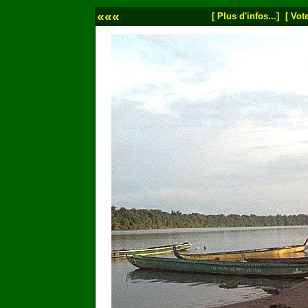
«««
[ Plus d'infos...]
[ Vote