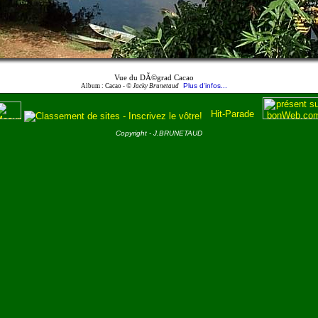
Vue du DÃ©grad Cacao
Plus d'infos...
Album : Cacao -
© Jacky Brunetaud
Copyright - J.BRUNETAUD