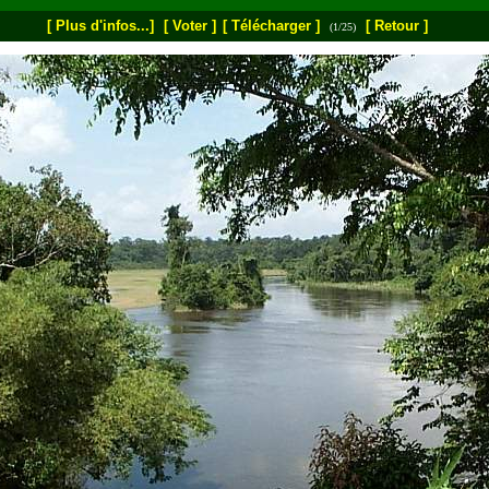
[ Plus d'infos...]
[ Voter ]
[ Télécharger ]
[ Retour ]
(1/25)