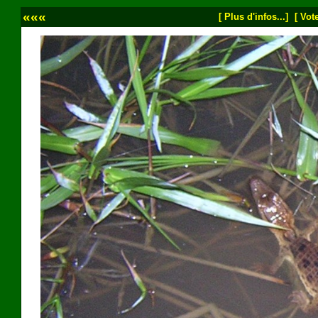
«««
[ Plus d'infos...]
[ Vote