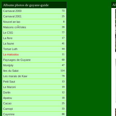
Al
Albums photos de guyane-guide
Carnaval 2000
73
Carnaval 2001
25
Nouvel an lao
8
Maisons crÃ©oles
39
Le CSG
77
La flore
17
La faune
41
Tortue Luth
44
La matoutou
11
Paysages de Guyane
60
Montjoly
47
Iles du Salut
114
Les marais de Kaw
79
Petit Saut
13
Le Maroni
19
Dorlin
12
Apatou
18
Cacao
25
Camopi
33
Cayenne
88