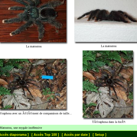
La matoutou
La matoutou
raphosa avec un Ã©lÃ©ment de comparaison de taille...
TÃ©raphosa dans la forÃªt
Matoutou, une mygale inoffensive
Accès diaporama ]
[ Accès Top 100 ]
[ Accès par date ]
[ Setup ]