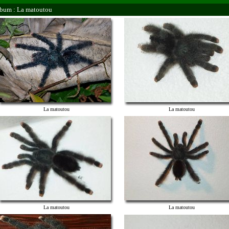
bum : La matoutou
La matoutou
La matoutou
La matoutou
La matoutou