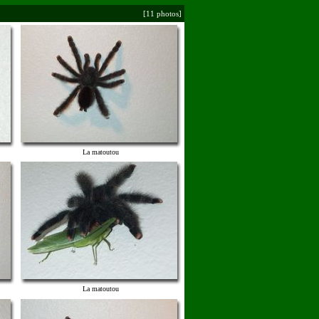
[11 photos]
La matoutou
La matoutou