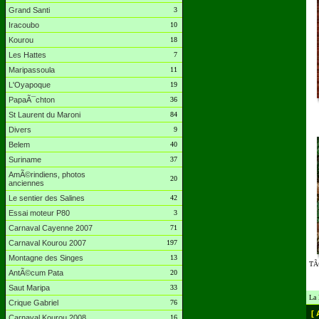
Grand Santi
3
Iracoubo
10
Kourou
18
Les Hattes
7
Maripassoula
11
L'Oyapoque
19
PapaÃ¯chton
36
St Laurent du Maroni
84
Divers
9
Belem
40
Suriname
37
AmÃ©rindiens, photos
20
anciennes
Le sentier des Salines
42
Essai moteur P80
3
Carnaval Cayenne 2007
71
Carnaval Kourou 2007
197
Montagne des Singes
13
TÃ©
AntÃ©cum Pata
20
Saut Maripa
33
La 
Crique Gabriel
76
[ 
Carnaval Kourou 2008
16