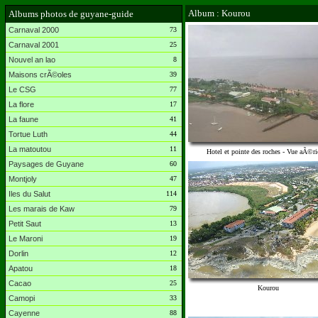
Album : Kourou
Albums photos de guyane-guide
Carnaval 2000
73
Carnaval 2001
25
Nouvel an lao
8
Maisons crÃ©oles
39
Le CSG
77
La flore
17
La faune
41
Tortue Luth
44
La matoutou
11
Hotel et pointe des roches - Vue aÃ©r
Paysages de Guyane
60
Montjoly
47
Iles du Salut
114
Les marais de Kaw
79
Petit Saut
13
Le Maroni
19
Dorlin
12
Apatou
18
Cacao
25
Kourou
Camopi
33
Cayenne
88