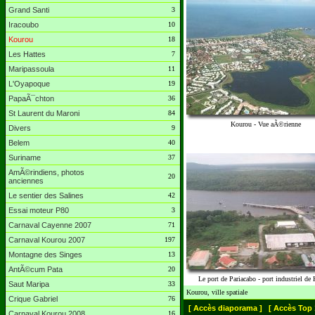
Grand Santi
3
Iracoubo
10
Kourou
18
Les Hattes
7
Maripassoula
11
L'Oyapoque
19
PapaÃ¯chton
36
St Laurent du Maroni
84
Kourou - Vue aÃ©rienne
Divers
9
Belem
40
Suriname
37
AmÃ©rindiens, photos
20
anciennes
Le sentier des Salines
42
Essai moteur P80
3
Carnaval Cayenne 2007
71
Carnaval Kourou 2007
197
Montagne des Singes
13
AntÃ©cum Pata
20
Le port de Pariacabo - port industriel de
Saut Maripa
33
Kourou, ville spatiale
Crique Gabriel
76
[ Accès diaporama ]
[ Accès Top 
Carnaval Kourou 2008
16