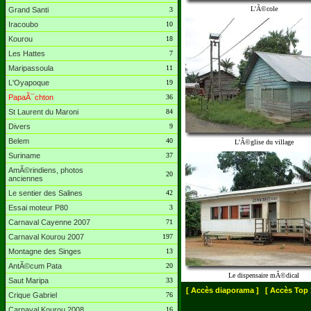
L'Ã©cole
Grand Santi
3
Iracoubo
10
Kourou
18
Les Hattes
7
Maripassoula
11
L'Oyapoque
19
PapaÃ¯chton
36
St Laurent du Maroni
84
Divers
9
Belem
40
L'Ã©glise du village
Suriname
37
AmÃ©rindiens, photos
20
anciennes
Le sentier des Salines
42
Essai moteur P80
3
Carnaval Cayenne 2007
71
Carnaval Kourou 2007
197
Montagne des Singes
13
AntÃ©cum Pata
20
Le dispensaire mÃ©dical
Saut Maripa
33
[ Accès diaporama ]
[ Accès Top 
Crique Gabriel
76
Carnaval Kourou 2008
16