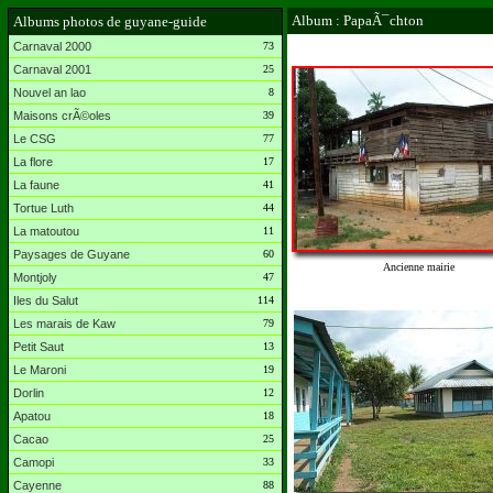
Album : PapaÃ¯chton
Albums photos de guyane-guide
Carnaval 2000
73
Carnaval 2001
25
Nouvel an lao
8
Maisons crÃ©oles
39
Le CSG
77
La flore
17
La faune
41
Tortue Luth
44
La matoutou
11
Paysages de Guyane
60
Ancienne mairie
Montjoly
47
Iles du Salut
114
Les marais de Kaw
79
Petit Saut
13
Le Maroni
19
Dorlin
12
Apatou
18
Cacao
25
Camopi
33
Cayenne
88