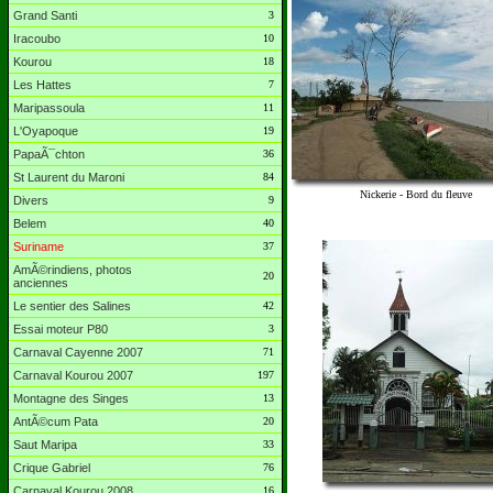
Grand Santi
3
Iracoubo
10
Kourou
18
Les Hattes
7
Maripassoula
11
L'Oyapoque
19
PapaÃ¯chton
36
St Laurent du Maroni
84
Nickerie - Bord du fleuve
Divers
9
Belem
40
Suriname
37
AmÃ©rindiens, photos
20
anciennes
Le sentier des Salines
42
Essai moteur P80
3
Carnaval Cayenne 2007
71
Carnaval Kourou 2007
197
Montagne des Singes
13
AntÃ©cum Pata
20
Saut Maripa
33
Crique Gabriel
76
Carnaval Kourou 2008
16