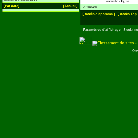
Paramaribo - Eglise
[Par date]
[Accueil]
Le Suriname
[ Accès diaporama ]
[ Accès Top 
Paramêtres d'affichage :
3 colonne
Cop