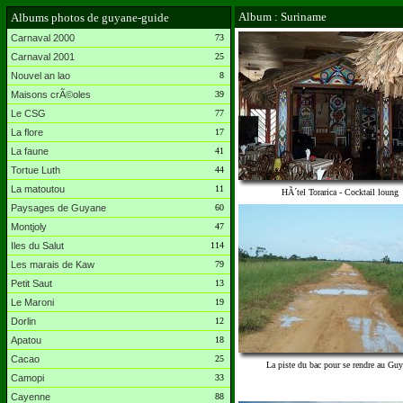
Album : Suriname
Albums photos de guyane-guide
Carnaval 2000
73
Carnaval 2001
25
Nouvel an lao
8
Maisons crÃ©oles
39
Le CSG
77
La flore
17
La faune
41
Tortue Luth
44
La matoutou
11
HÃ´tel Torarica - Cocktail loung
Paysages de Guyane
60
Montjoly
47
Iles du Salut
114
Les marais de Kaw
79
Petit Saut
13
Le Maroni
19
Dorlin
12
Apatou
18
Cacao
25
La piste du bac pour se rendre au Gu
Camopi
33
Cayenne
88