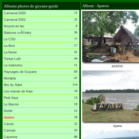
Album : Apatou
Albums photos de guyane-guide
Carnaval 2000
73
Carnaval 2001
25
Nouvel an lao
8
Maisons crÃ©oles
39
Le CSG
77
La flore
17
La faune
41
Tortue Luth
44
La matoutou
11
APATOU
Paysages de Guyane
60
Montjoly
47
Iles du Salut
114
Les marais de Kaw
79
Petit Saut
13
Le Maroni
19
Dorlin
12
Apatou
18
Cacao
25
Apatou
Camopi
33
Cayenne
88