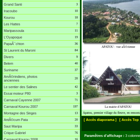
Grand Santi
3
Iracoubo
10
Kourou
18
Les Hattes
7
Maripassoula
11
L'Oyapoque
19
PapaÃ¯chton
36
APATOU : vue aÃ©rienne
St Laurent du Maroni
84
Divers
9
Belem
40
Suriname
37
AmÃ©rindiens, photos
20
anciennes
Le sentier des Salines
42
Essai moteur P80
3
Carnaval Cayenne 2007
71
Carnaval Kourou 2007
197
La mairie d'APATOU
Apatou, premier village du fleuve, en remont
Montagne des Singes
13
AntÃ©cum Pata
20
[ Accès diaporama ]
[ Accès Top 
Saut Maripa
33
Crique Gabriel
76
Paramêtres d'affichage :
3 colonne
Carnaval Kourou 2008
16