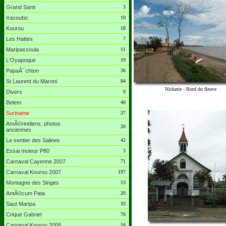
Grand Santi
3
Iracoubo
10
Kourou
18
Les Hattes
7
Maripassoula
11
L'Oyapoque
19
PapaÃ¯chton
36
St Laurent du Maroni
84
Nickerie - Bord du fleuve
Divers
9
Belem
40
Suriname
37
AmÃ©rindiens, photos
20
anciennes
Le sentier des Salines
42
Essai moteur P80
3
Carnaval Cayenne 2007
71
Carnaval Kourou 2007
197
Montagne des Singes
13
AntÃ©cum Pata
20
Saut Maripa
33
Crique Gabriel
76
Carnaval Kourou 2008
16