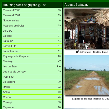
Album : Suriname
Albums photos de guyane-guide
Carnaval 2000
73
Carnaval 2001
25
Nouvel an lao
8
Maisons crÃ©oles
39
Le CSG
77
La flore
17
La faune
41
Tortue Luth
44
La matoutou
11
HÃ´tel Torarica - Cocktail loung
Paysages de Guyane
60
Montjoly
47
Iles du Salut
114
Les marais de Kaw
79
Petit Saut
13
Le Maroni
19
Dorlin
12
Apatou
18
Cacao
25
La piste du bac pour se rendre au Gu
Camopi
33
Cayenne
88