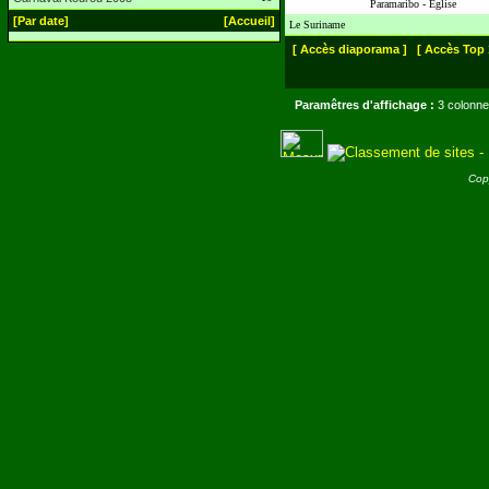
Paramaribo - Eglise
[Par date]
[Accueil]
Le Suriname
[ Accès diaporama ]
[ Accès Top 
Paramêtres d'affichage :
3 colonne
Cop