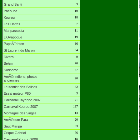
Grand Santi
3
Iracoubo
10
Kourou
18
Les Hattes
7
Maripassoula
11
L'Oyapoque
19
PapaÃ¯chton
36
St Laurent du Maroni
84
Divers
9
Belem
40
Suriname
37
AmÃ©rindiens, photos
20
anciennes
Le sentier des Salines
42
Essai moteur P80
3
Carnaval Cayenne 2007
71
Carnaval Kourou 2007
197
Montagne des Singes
13
AntÃ©cum Pata
20
Saut Maripa
33
Crique Gabriel
76
Carnaval Kourou 2008
16