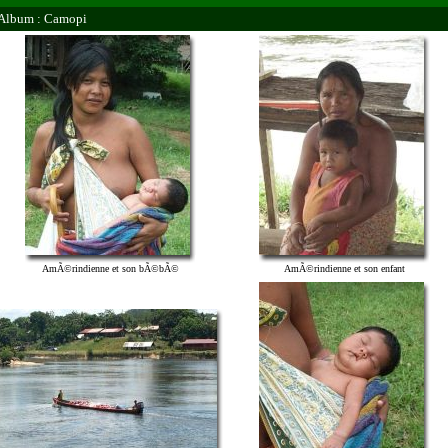
Album : Camopi
AmÃ©rindienne et son bÃ©bÃ©
AmÃ©rindienne et son enfant