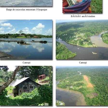
Barge de coca-colas remontant l'Oyapoque
BÃ©bÃ© amÃ©rindien
Camopi
Camopi