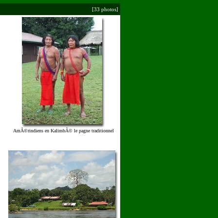
[33 photos]
AmÃ©rindiens en KalimbÃ© le pagne traditionnel