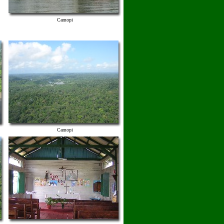
Camopi
Camopi