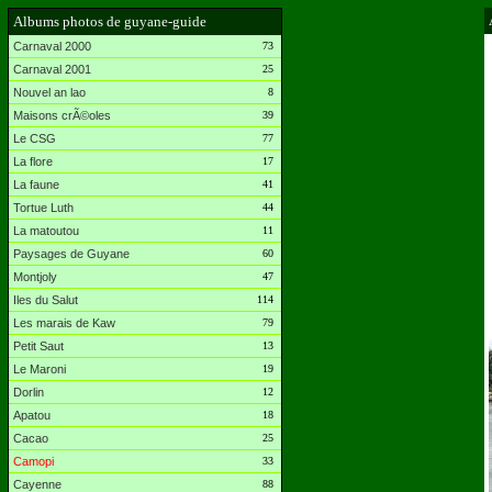
Albums photos de guyane-guide
Carnaval 2000
73
Carnaval 2001
25
Nouvel an lao
8
Maisons crÃ©oles
39
Le CSG
77
La flore
17
La faune
41
Tortue Luth
44
La matoutou
11
Paysages de Guyane
60
Montjoly
47
Iles du Salut
114
Les marais de Kaw
79
Petit Saut
13
Le Maroni
19
Dorlin
12
Apatou
18
Cacao
25
Camopi
33
Cayenne
88