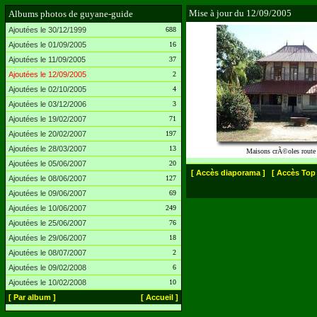
Mise à jour du 12/09/2005
Albums photos de guyane-guide
Ajoutées le 30/12/1999
688
Ajoutées le 01/09/2005
16
Ajoutées le 11/09/2005
37
Ajoutées le 12/09/2005
2
Ajoutées le 02/10/2005
4
Ajoutées le 03/12/2006
3
Ajoutées le 19/02/2007
71
Ajoutées le 20/02/2007
197
Ajoutées le 28/03/2007
13
Maisons crÃ©oles route 
Ajoutées le 05/06/2007
20
[ Accès diaporama ]
[ Accès Top 
Ajoutées le 08/06/2007
127
Ajoutées le 09/06/2007
69
Ajoutées le 10/06/2007
249
Ajoutées le 25/06/2007
76
Ajoutées le 29/06/2007
18
Ajoutées le 08/07/2007
2
Ajoutées le 09/02/2008
6
Ajoutées le 10/02/2008
10
[ Par album ]
[ Accueil ]